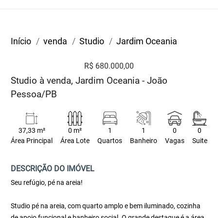
Início
venda
Studio
Jardim Oceania
R$ 680.000,00
Studio à venda, Jardim Oceania - João
Pessoa/PB
37,33 m²
0 m²
1
1
0
0
Área Principal
Área Lote
Quartos
Banheiro
Vagas
Suite
DESCRIÇÃO DO IMÓVEL
Seu refúgio, pé na areia!
Studio pé na areia, com quarto amplo e bem iluminado, cozinha
de apoio funcional e banheiro social. O grande destaque é a área