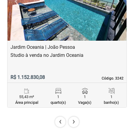
‹
›
Previous
Next
Jardim Oceania | João Pessoa
J
Studio à venda no Jardim Oceania
A
R$ 1.152.830,08
R
Código. 3242
Código. 3242
55,43 m²
1
1
1
Área principal
quarto(s)
Vaga(s)
banho(s)
‹
›