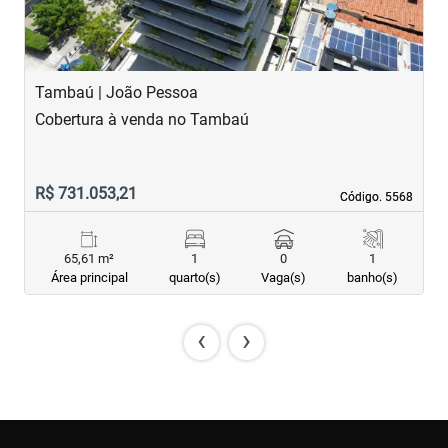
Tambaú | João Pessoa
T
Cobertura à venda no Tambaú
A
R$ 731.053,21
R
Código. 5568
Código. 5568
65,61 m²
1
0
1
Área principal
quarto(s)
Vaga(s)
banho(s)
‹
›