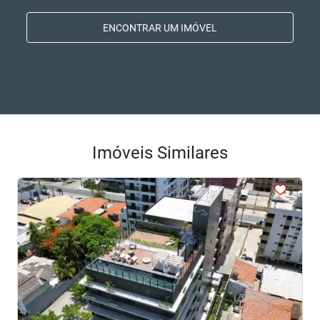
ENCONTRAR UM IMÓVEL
Imóveis Similares
<
<
<
<
<
‹
›
Previous
Next