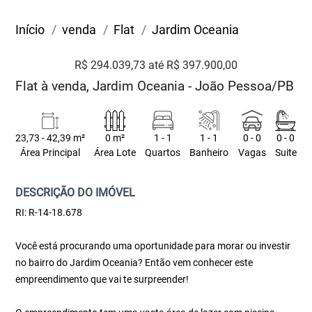
Início
venda
Flat
Jardim Oceania
R$ 294.039,73 até R$ 397.900,00
Flat à venda, Jardim Oceania - João Pessoa/PB
23,73 - 42,39 m²
0 m²
1 - 1
1 - 1
0 - 0
0 - 0
Área Principal
Área Lote
Quartos
Banheiro
Vagas
Suite
DESCRIÇÃO DO IMÓVEL
RI: R-14-18.678
Você está procurando uma oportunidade para morar ou investir
no bairro do Jardim Oceania? Então vem conhecer este
empreendimento que vai te surpreender!