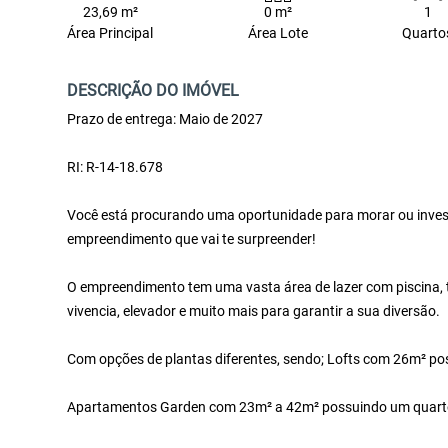
23,69 m²
0 m²
1
Área Principal
Área Lote
Quarto
DESCRIÇÃO DO IMÓVEL
Prazo de entrega: Maio de 2027
RI: R-14-18.678
Você está procurando uma oportunidade para morar ou invest
empreendimento que vai te surpreender!
O empreendimento tem uma vasta área de lazer com piscina, t
vivencia, elevador e muito mais para garantir a sua diversão.
Com opções de plantas diferentes, sendo; Lofts com 26m² po
Apartamentos Garden com 23m² a 42m² possuindo um quarto/sa