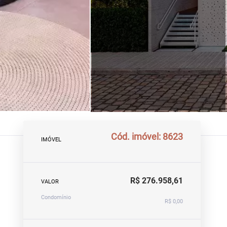
Cód. imóvel: 8623
IMÓVEL
R$ 276.958,61
VALOR
Condomínio
R$ 0,00