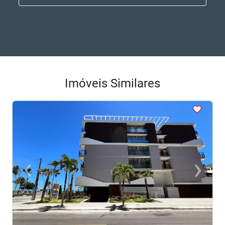
Imóveis Similares
<
<
<
<
<
‹
›
Previous
Next