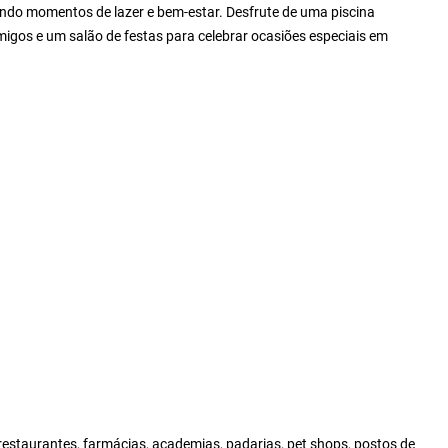
ando momentos de lazer e bem-estar. Desfrute de uma piscina
migos e um salão de festas para celebrar ocasiões especiais em
restaurantes, farmácias, academias, padarias, pet shops, postos de