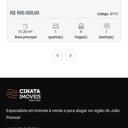
R$ 590.000,00
R
Código. 5117
Código. 5117
31,20 m²
1
0
1
Área principal
quarto(s)
Vaga(s)
banho(s)
‹
›
Especialista em imóveis à venda e para alugar na região de João
Pessoa!