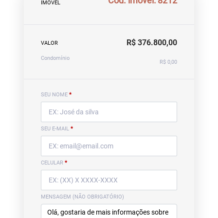
Cód. imóvel: 8212
IMÓVEL
R$ 376.800,00
VALOR
Condomínio
R$ 0,00
SEU NOME
*
SEU E-MAIL
*
CELULAR
*
MENSAGEM (NÃO OBRIGATÓRIO)