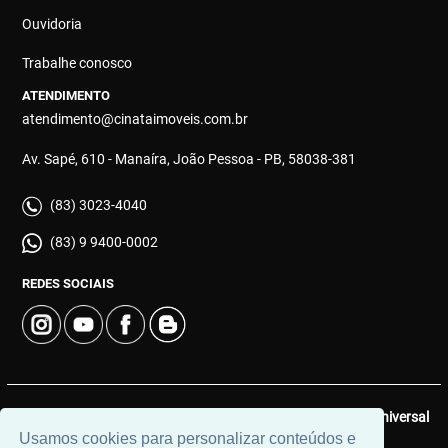
Ouvidoria
Trabalhe conosco
ATENDIMENTO
atendimento@cinataimoveis.com.br
Av. Sapé, 610 - Manaíra, João Pessoa - PB, 58038-381
(83) 3023-4040
(83) 9 9400-0002
REDES SOCIAIS
© 2026 | Cinata Imóveis | CRECI: 639-J | Desenvolvido por
Universal
Usamos cookies para personalizar conteúdos e
Software.