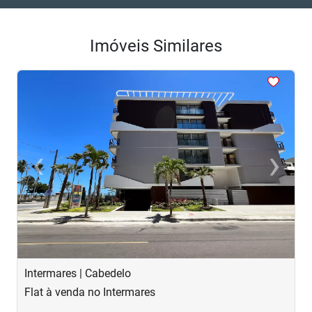
Imóveis Similares
<
<
<
<
<
‹
›
Previous
Next
Intermares | Cabedelo
P
Flat à venda no Intermares
A