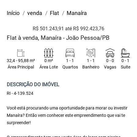
Início
venda
Flat
Manaíra
R$ 501.243,91 até R$ 992.423,76
Flat à venda, Manaíra - João Pessoa/PB
32,4 - 95,88 m²
0 m²
1 - 1
1 - 1
0 - 0
0 - 1
Área Principal
Área Lote
Quartos
Banheiro
Vagas
Suite
DESCRIÇÃO DO IMÓVEL
RI - 4-139.524
Você está procurando uma oportunidade para morar ou investir
Manaíra? Então vem conhecer este empreendimento que vai te
surpreender!