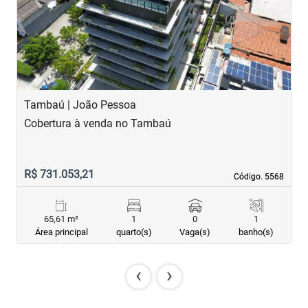
Previous
Next
Tambaú | João Pessoa
T
Cobertura à venda no Tambaú
A
R$ 731.053,21
R
Código. 5568
Código. 5568
65,61 m²
1
0
1
Área principal
quarto(s)
Vaga(s)
banho(s)
‹
›