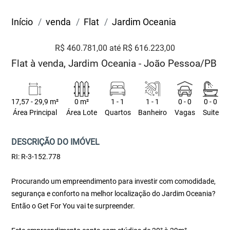
Início
venda
Flat
Jardim Oceania
R$ 460.781,00 até R$ 616.223,00
Flat à venda, Jardim Oceania - João Pessoa/PB
17,57 - 29,9 m²
0 m²
1 - 1
1 - 1
0 - 0
0 - 0
Área Principal
Área Lote
Quartos
Banheiro
Vagas
Suite
DESCRIÇÃO DO IMÓVEL
RI: R-3-152.778
Procurando um empreendimento para investir com comodidade,
segurança e conforto na melhor localização do Jardim Oceania?
Então o Get For You vai te surpreender.