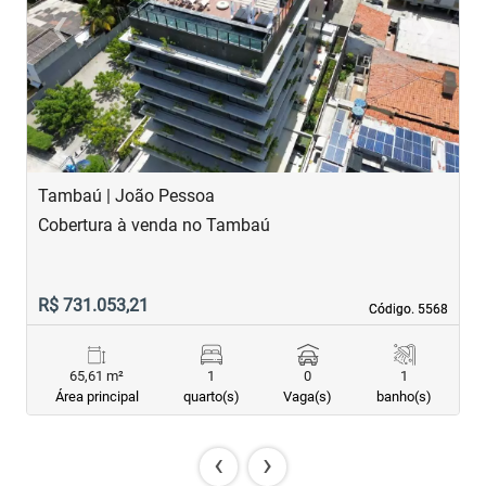
‹
›
Previous
Next
Tambaú | João Pessoa
T
Cobertura à venda no Tambaú
A
R$ 731.053,21
R
Código. 5568
Código. 5568
65,61 m²
1
0
1
Área principal
quarto(s)
Vaga(s)
banho(s)
‹
›