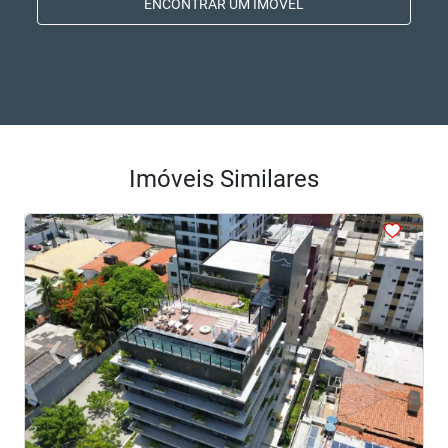
ENCONTRAR UM IMÓVEL
Imóveis Similares
<
<
<
<
<
‹
›
Previous
Next