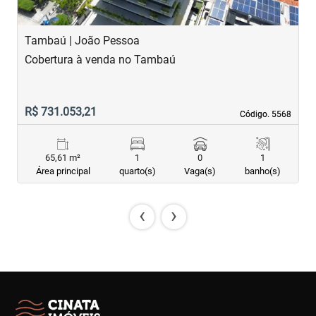
Tambaú | João Pessoa
T
Cobertura à venda no Tambaú
A
R$ 731.053,21
R
Código. 5568
Código. 5568
65,61 m²
1
0
1
Área principal
quarto(s)
Vaga(s)
banho(s)
‹
›