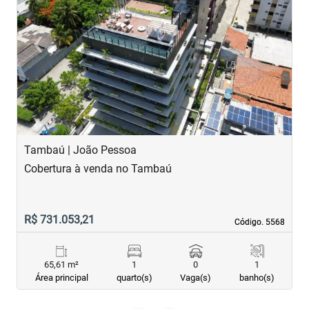
‹
›
Previous
Next
Tambaú | João Pessoa
T
Cobertura à venda no Tambaú
A
R$ 731.053,21
R
Código. 5568
Código. 5568
65,61 m²
1
0
1
Área principal
quarto(s)
Vaga(s)
banho(s)