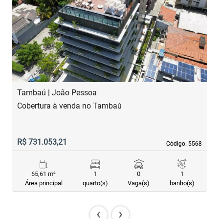
‹
›
Previous
Next
Tambaú | João Pessoa
T
Cobertura à venda no Tambaú
A
R$ 731.053,21
R
Código. 5568
Código. 5568
65,61 m²
1
0
1
Área principal
quarto(s)
Vaga(s)
banho(s)
‹
›