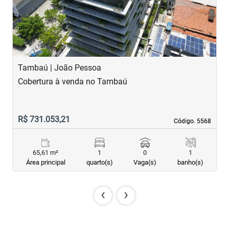
Tambaú | João Pessoa
T
Cobertura à venda no Tambaú
A
R$ 731.053,21
R
Código. 5568
Código. 5568
65,61 m²
1
0
1
Área principal
quarto(s)
Vaga(s)
banho(s)
‹
›