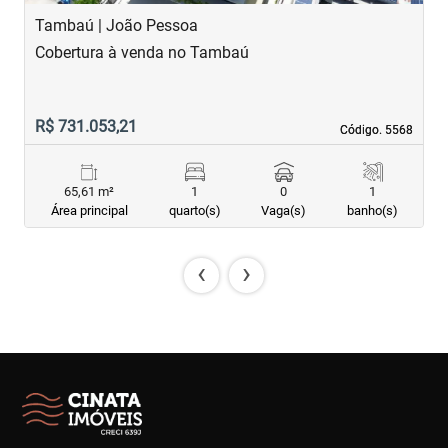
Tambaú | João Pessoa
T
Cobertura à venda no Tambaú
C
R$ 731.053,21
R
Código. 5568
Código. 5568
65,61 m²
1
0
1
Área principal
quarto(s)
Vaga(s)
banho(s)
‹
›