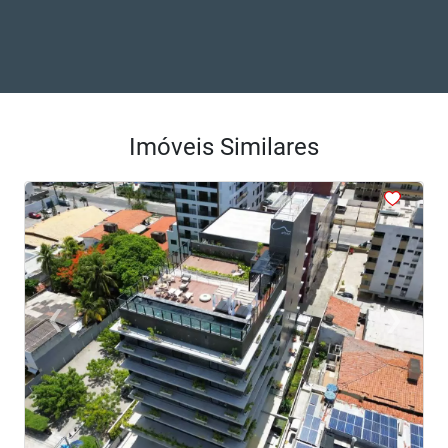
Imóveis Similares
<
<
<
<
<
‹
›
Previous
Next