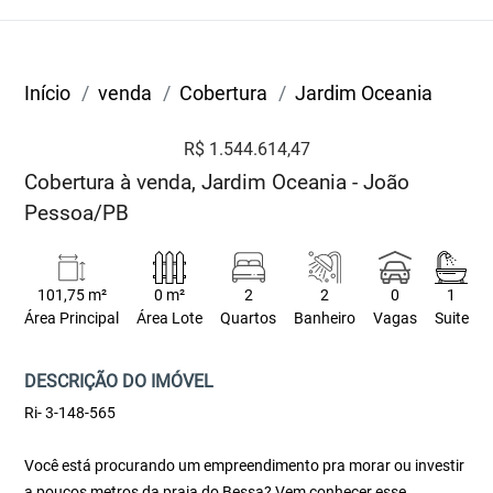
Início
venda
Cobertura
Jardim Oceania
R$ 1.544.614,47
Cobertura à venda, Jardim Oceania - João
Pessoa/PB
101,75 m²
0 m²
2
2
0
1
Área Principal
Área Lote
Quartos
Banheiro
Vagas
Suite
DESCRIÇÃO DO IMÓVEL
Ri- 3-148-565
Você está procurando um empreendimento pra morar ou investir
a poucos metros da praia do Bessa? Vem conhecer esse