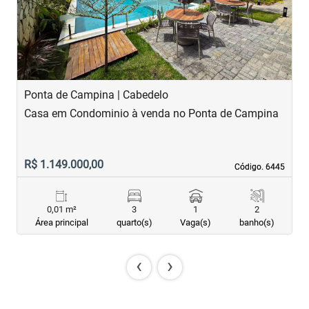
Ponta de Campina | Cabedelo
P
Casa em Condominio à venda no Ponta de Campina
C
R$ 1.149.000,00
R
Código. 6445
Código. 6445
0,01 m²
3
1
2
Área principal
quarto(s)
Vaga(s)
banho(s)
‹
›