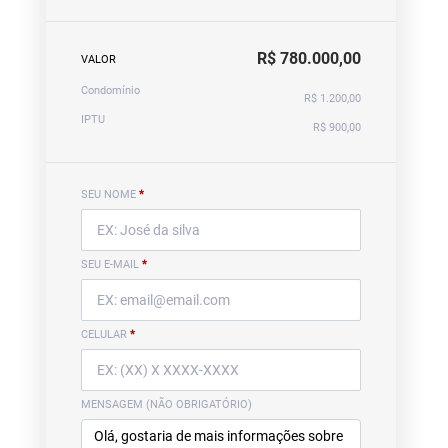
R$ 780.000,00
VALOR
Condomínio
R$ 1.200,00
IPTU
R$ 900,00
SEU NOME
*
SEU E-MAIL
*
CELULAR
*
MENSAGEM (NÃO OBRIGATÓRIO)