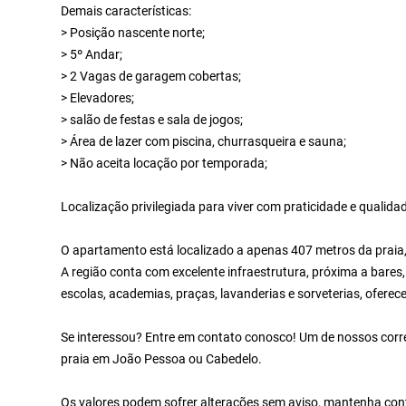
Demais características:
> Posição nascente norte;
> 5º Andar;
> 2 Vagas de garagem cobertas;
> Elevadores;
> salão de festas e sala de jogos;
> Área de lazer com piscina, churrasqueira e sauna;
> Não aceita locação por temporada;
Localização privilegiada para viver com praticidade e qualidad
O apartamento está localizado a apenas 407 metros da praia,
A região conta com excelente infraestrutura, próxima a bares
escolas, academias, praças, lavanderias e sorveterias, oferece
Se interessou? Entre em contato conosco! Um de nossos corret
praia em João Pessoa ou Cabedelo.
Os valores podem sofrer alterações sem aviso, mantenha cont