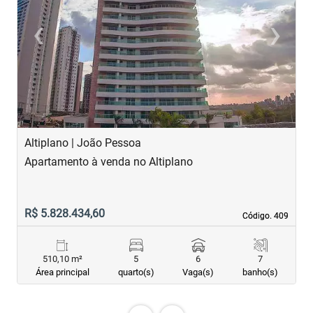
‹
›
Previous
Next
Altiplano | João Pessoa
B
Apartamento à venda no Altiplano
A
R$ 5.828.434,60
R
Código. 409
Código. 409
510,10 m²
5
6
7
Área principal
quarto(s)
Vaga(s)
banho(s)