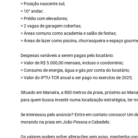
> Posição nascente sul;
> 10° andar;
> Prédio com elevadores;
> 2 vagas de garagem cobertas;
> Áreas comuns como academia e salão de festas;
> Áreas de lazer como piscina, churrasqueira e espaço gourme
Despesas variáveis a serem pagas pelo locatário:
> Valor de R$ 5.000,00 mensais, incluso o condomínio;
> Consumo de energia, água e gás por conta do locatário;
> Valor do IPTU-TCR anual a ser pago no exercício de 2025;
Situado em Manaíra, a 800 metros da praia, próximo ao Man
para quem busca investir numa localização estratégica, ter ma
Se interessou pelo anúncio? Entre em contato conosco! Um de 
morando na praia em João Pessoa e Cabedelo.
Os valores podem sofrer alterações sem aviso, mantenha cont