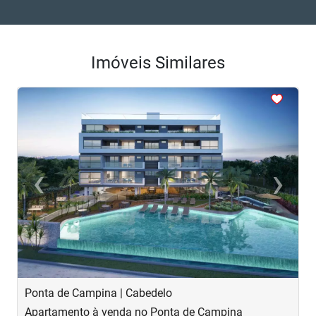
Imóveis Similares
<
<
<
<
<
‹
›
Previous
Next
Ponta de Campina | Cabedelo
F
Apartamento à venda no Ponta de Campina
A