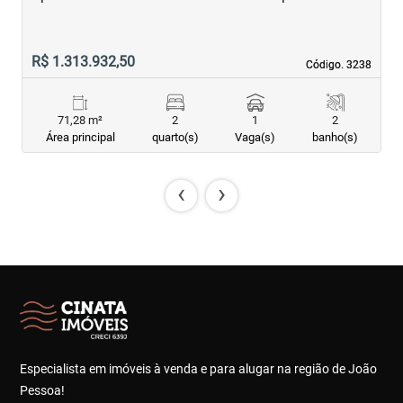
R$ 1.313.932,50
R
Código. 3238
Código. 3238
71,28 m²
2
1
2
Área principal
quarto(s)
Vaga(s)
banho(s)
‹
›
Especialista em imóveis à venda e para alugar na região de João
Pessoa!