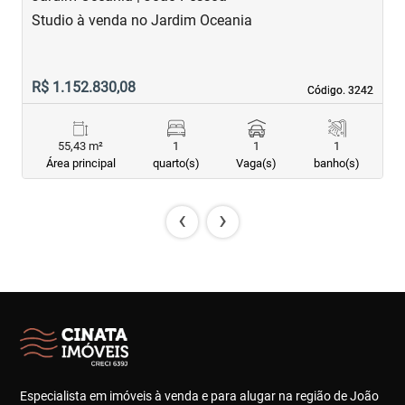
Studio à venda no Jardim Oceania
A
R$ 1.152.830,08
R
Código. 3242
Código. 3242
55,43 m²
1
1
1
Área principal
quarto(s)
Vaga(s)
banho(s)
‹
›
Especialista em imóveis à venda e para alugar na região de João