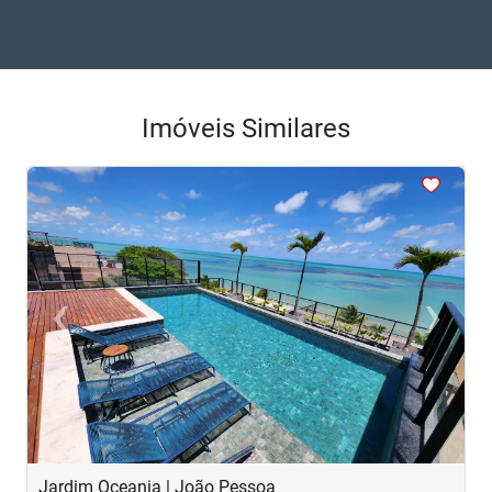
Imóveis Similares
<
<
<
<
<
‹
›
Previous
Next
Jardim Oceania | João Pessoa
C