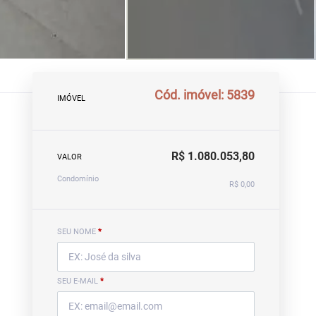
Cód. imóvel: 5839
IMÓVEL
R$ 1.080.053,80
VALOR
Condomínio
R$ 0,00
SEU NOME
*
SEU E-MAIL
*