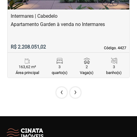
Intermares | Cabedelo
I
Apartamento Garden à venda no Intermares
A
R$ 2.208.051,02
R
Código. 4427
Código. 4427
163,62 m²
3
2
3
Área principal
quarto(s)
Vaga(s)
banho(s)
‹
›