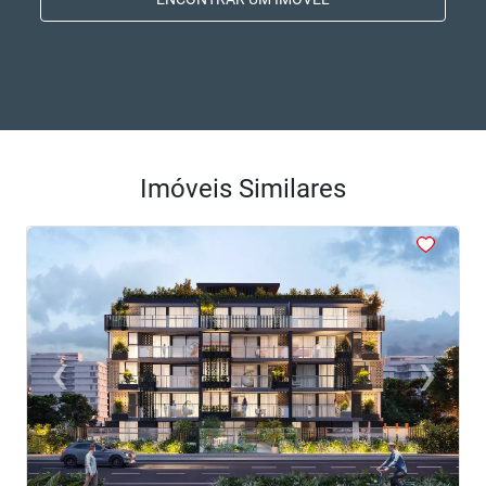
Imóveis Similares
<
<
<
<
<
‹
›
Previous
Next