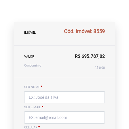
Cód. imóvel: 8559
IMÓVEL
R$ 695.787,02
VALOR
Condomínio
R$ 0,00
SEU NOME
*
SEU E-MAIL
*
CELULAR
*