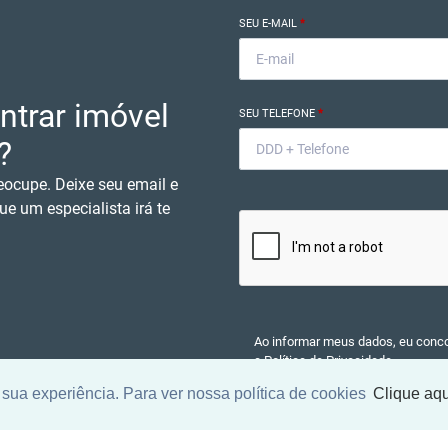
SEU E-MAIL
*
ntrar imóvel
SEU TELEFONE
*
?
eocupe. Deixe seu email e
ue um especialista irá te
Ao informar meus dados, eu conc
a
Política de Privacidade
.
sua experiência. Para ver nossa política de cookies
Clique aqu
ENCONTRAR UM IMÓV