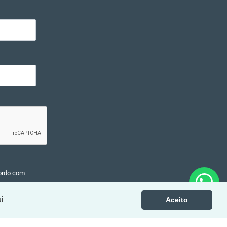
ordo com
i
Aceito
EL