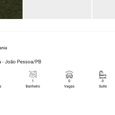
ania
a - João Pessoa/PB
1
0
0
s
Banheiro
Vagas
Suite