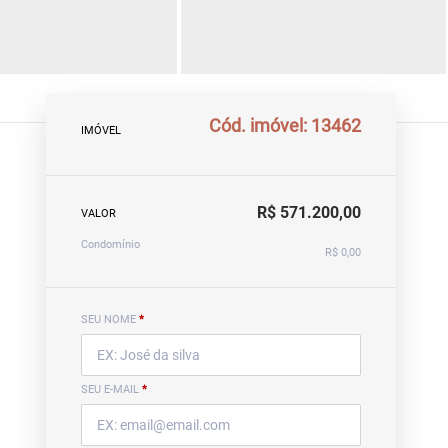
Cód. imóvel: 13462
IMÓVEL
R$ 571.200,00
VALOR
Condomínio
R$ 0,00
SEU NOME
*
SEU E-MAIL
*