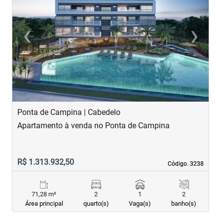
‹
›
Previous
Next
Ponta de Campina | Cabedelo
F
Apartamento à venda no Ponta de Campina
A
R$ 1.313.932,50
R
Código. 3238
Código. 3238
71,28 m²
2
1
2
Área principal
quarto(s)
Vaga(s)
banho(s)