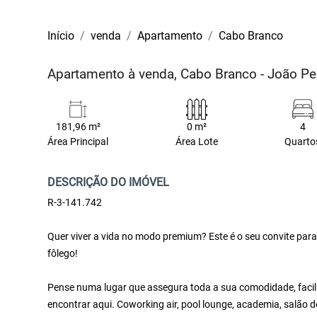
Início
venda
Apartamento
Cabo Branco
Apartamento à venda, Cabo Branco - João P
181,96 m²
0 m²
4
Área Principal
Área Lote
Quarto
DESCRIÇÃO DO IMÓVEL
R-3-141.742
Quer viver a vida no modo premium? Este é o seu convite par
fôlego!
Pense numa lugar que assegura toda a sua comodidade, facilit
encontrar aqui. Coworking air, pool lounge, academia, salão d