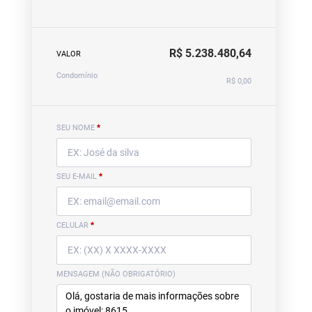
R$ 5.238.480,64
VALOR
Condomínio
R$ 0,00
SEU NOME
*
SEU E-MAIL
*
CELULAR
*
MENSAGEM (NÃO OBRIGATÓRIO)