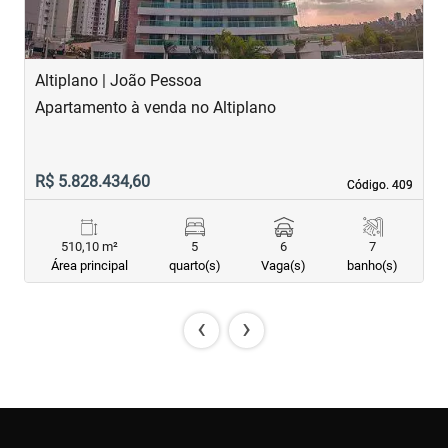
Altiplano | João Pessoa
B
Apartamento à venda no Altiplano
A
R$ 5.828.434,60
R
Código. 409
Código. 409
510,10 m²
5
6
7
Área principal
quarto(s)
Vaga(s)
banho(s)
‹
›