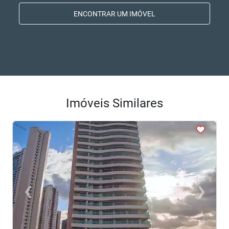
ENCONTRAR UM IMÓVEL
Imóveis Similares
<
<
<
<
<
‹
›
Previous
Next