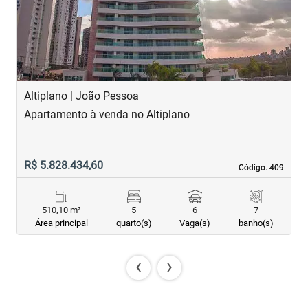
Altiplano | João Pessoa
B
Apartamento à venda no Altiplano
A
R$ 5.828.434,60
R
Código. 409
Código. 409
510,10 m²
5
6
7
Área principal
quarto(s)
Vaga(s)
banho(s)
‹
›