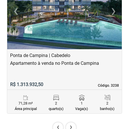
‹
›
Previous
Next
Ponta de Campina | Cabedelo
F
Apartamento à venda no Ponta de Campina
A
R$ 1.313.932,50
R
Código. 3238
Código. 3238
71,28 m²
2
1
2
Área principal
quarto(s)
Vaga(s)
banho(s)
‹
›