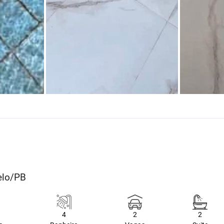
elo/PB
4
2
2