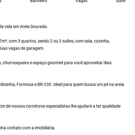
s
Banheiro
Vagas
Suite
 de vida em Areia Dourada.
², com 3 quartos, sendo 2 ou 3 suítes, com sala, cozinha,
e duas vagas de garagem.
na, churrasqueira e espaço gourmet para você aproveitar dias
amboinha, Formosa e BR-230. Ideal para quem busca um pé na areia
m de nossos corretores especialistas lhe ajudará a ter qualidade
nha contato com a imobiliária.