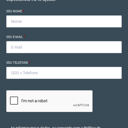
SEU NOME
*
SEU E-MAIL
*
SEU TELEFONE
*
Ao informar meus dados, eu concordo com a
Política de