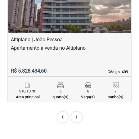
Altiplano | João Pessoa
B
Apartamento à venda no Altiplano
A
R$ 5.828.434,60
R
Código. 409
Código. 409
510,10 m²
5
6
7
Área principal
quarto(s)
Vaga(s)
banho(s)
‹
›