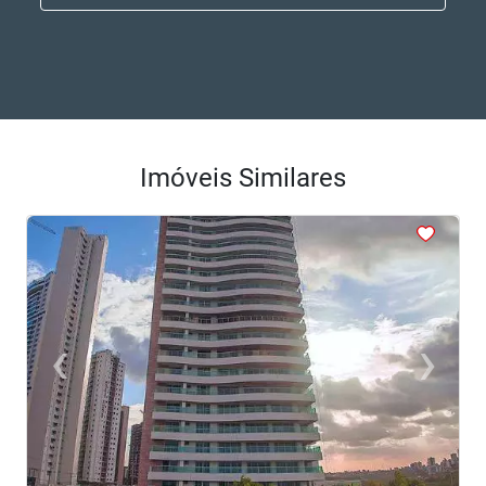
Imóveis Similares
<
<
<
<
<
‹
›
Previous
Next