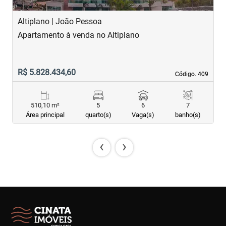
Altiplano | João Pessoa
B
Apartamento à venda no Altiplano
A
R$ 5.828.434,60
R
Código. 409
Código. 409
510,10 m²
5
6
7
Área principal
quarto(s)
Vaga(s)
banho(s)
‹
›