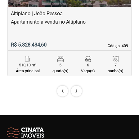
Altiplano | João Pessoa
B
Apartamento à venda no Altiplano
A
R$ 5.828.434,60
R
Código. 409
Código. 409
510,10 m²
5
6
7
Área principal
quarto(s)
Vaga(s)
banho(s)
‹
›