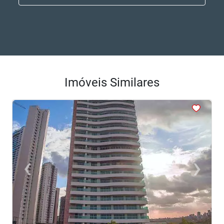
Imóveis Similares
<
<
<
<
<
‹
›
Previous
Next