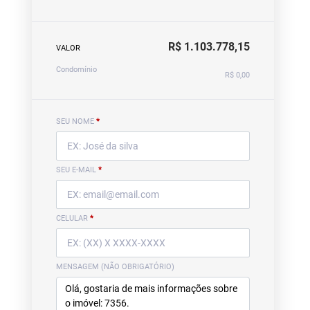
R$ 1.103.778,15
VALOR
Condomínio
R$ 0,00
SEU NOME
*
SEU E-MAIL
*
CELULAR
*
MENSAGEM (NÃO OBRIGATÓRIO)