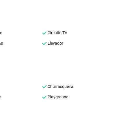
co
Circuito TV
as
Elevador
Churrasqueira
m
Playground