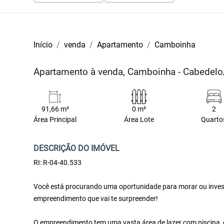
Início
venda
Apartamento
Camboinha
Apartamento à venda, Camboinha - Cabedel
91,66 m²
0 m²
2
Área Principal
Área Lote
Quarto
DESCRIÇÃO DO IMÓVEL
RI: R-04-40.533
Você está procurando uma oportunidade para morar ou invest
empreendimento que vai te surpreender!
O empreendimento tem uma vasta área de lazer com piscina, 