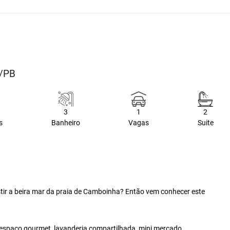
o/PB
3
1
2
s
Banheiro
Vagas
Suite
ir a beira mar da praia de Camboinha? Então vem conhecer este
espaço gourmet, lavanderia compartilhada, mini mercado,