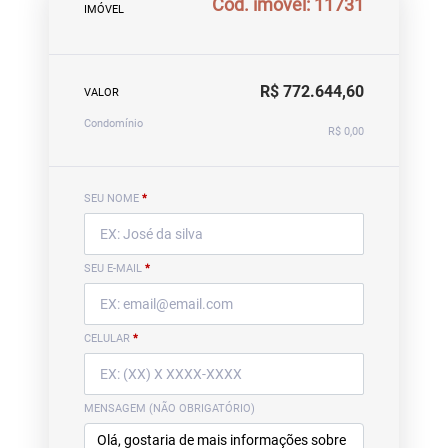
Cód. imóvel: 11731
IMÓVEL
R$ 772.644,60
VALOR
Condomínio
R$ 0,00
SEU NOME
*
SEU E-MAIL
*
CELULAR
*
MENSAGEM (NÃO OBRIGATÓRIO)