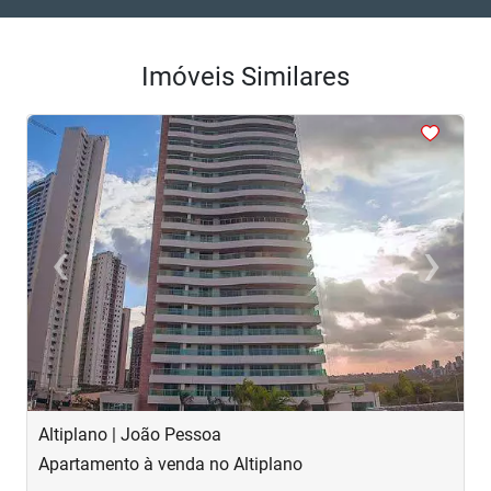
Imóveis Similares
<
<
<
<
<
‹
›
Previous
Next
Altiplano | João Pessoa
B
Apartamento à venda no Altiplano
A