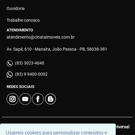
Ouvidoria
Trabalhe conosco
ATENDIMENTO
atendimento@cinataimoveis.com.br
Av. Sapé, 610 - Manaíra, João Pessoa - PB, 58038-381
(83) 3023-4040
(83) 9 9400-0002
REDES SOCIAIS
© 2026 | Cinata Imóveis | CRECI: 639-J | Desenvolvido por
Universal
Usamos cookies para personalizar conteúdos e
Software.