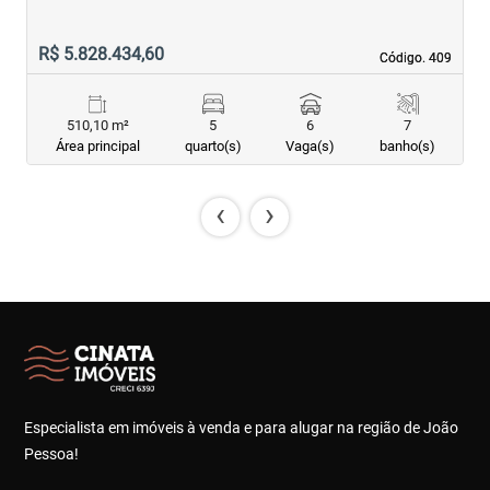
R$ 5.828.434,60
R
Código. 409
Código. 409
510,10 m²
5
6
7
Área principal
quarto(s)
Vaga(s)
banho(s)
‹
›
Especialista em imóveis à venda e para alugar na região de João
Pessoa!