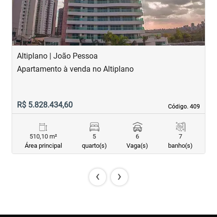
Altiplano | João Pessoa
B
Apartamento à venda no Altiplano
A
R$ 5.828.434,60
R
Código. 409
Código. 409
510,10 m²
5
6
7
Área principal
quarto(s)
Vaga(s)
banho(s)
‹
›