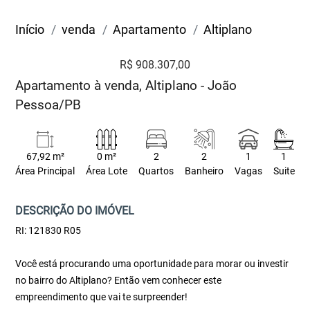
Início
venda
Apartamento
Altiplano
R$ 908.307,00
Apartamento à venda, Altiplano - João
Pessoa/PB
67,92 m²
0 m²
2
2
1
1
Área Principal
Área Lote
Quartos
Banheiro
Vagas
Suite
DESCRIÇÃO DO IMÓVEL
RI: 121830 R05
Você está procurando uma oportunidade para morar ou investir
no bairro do Altiplano? Então vem conhecer este
empreendimento que vai te surpreender!