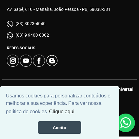
Av. Sapé, 610 - Manaíra, João Pessoa - PB, 58038-381
(83) 3023-4040
(83) 9 9400-0002
REDES SOCIAIS
© 2026 | Cinata Imóveis | CRECI: 639-J | Desenvolvido por
Universal
Usamos cookies para personalizar conteúdos e
Software.
melhorar a sua experiência. Para ver nossa
política de cookies
Clique aqui
Aceito