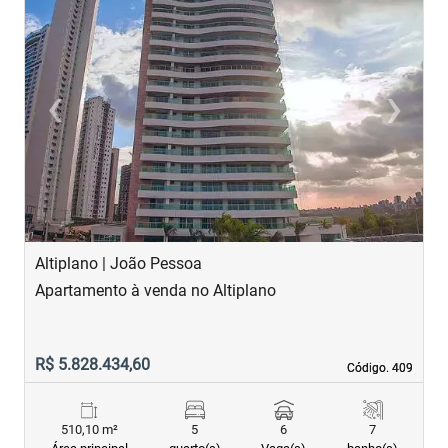
‹
›
Previous
Next
Altiplano | João Pessoa
B
Apartamento à venda no Altiplano
A
R$ 5.828.434,60
R
Código. 409
Código. 409
510,10 m²
5
6
7