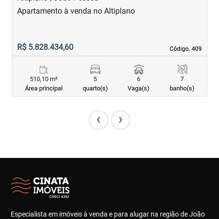
Apartamento à venda no Altiplano
A
R$ 5.828.434,60
R
Código. 409
Código. 409
510,10 m²
5
6
7
Área principal
quarto(s)
Vaga(s)
banho(s)
‹
›
Especialista em imóveis à venda e para alugar na região de João