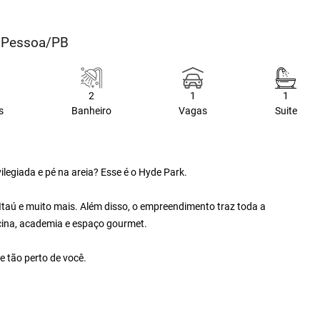
o Pessoa/PB
2
1
1
s
Banheiro
Vagas
Suite
legiada e pé na areia? Esse é o Hyde Park.
taú e muito mais. Além disso, o empreendimento traz toda a
cina, academia e espaço gourmet.
e tão perto de você.