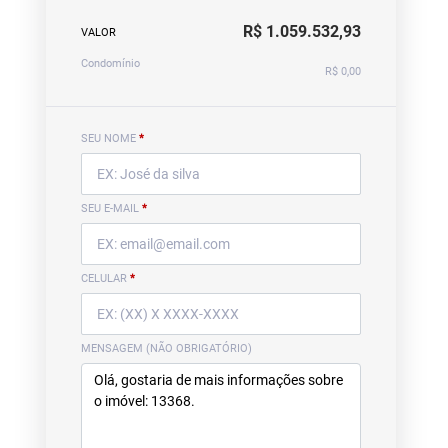
R$ 1.059.532,93
VALOR
Condomínio
R$ 0,00
SEU NOME
*
SEU E-MAIL
*
CELULAR
*
MENSAGEM (NÃO OBRIGATÓRIO)