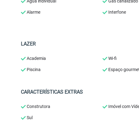
Água individual
Gás canalizado
Alarme
Interfone
LAZER
Academia
Wi-fi
Piscina
Espaço gourme
CARACTERÍSTICAS EXTRAS
Construtora
Imóvel com Víd
Sul