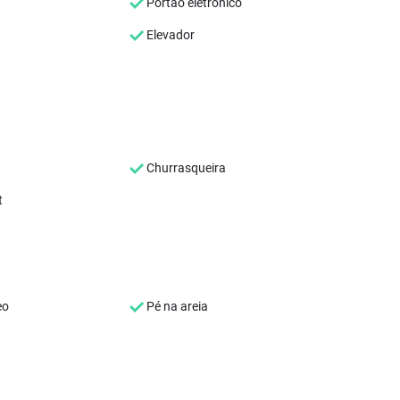
Portão eletrônico
Elevador
Churrasqueira
t
eo
Pé na areia