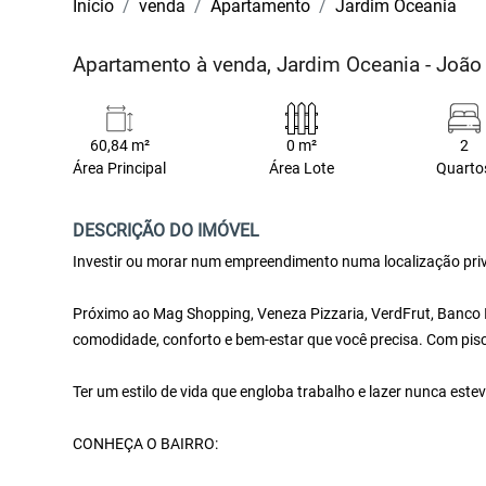
Início
venda
Apartamento
Jardim Oceania
Apartamento à venda, Jardim Oceania - Joã
60,84 m²
0 m²
2
Área Principal
Área Lote
Quarto
DESCRIÇÃO DO IMÓVEL
Investir ou morar num empreendimento numa localização privi
Próximo ao Mag Shopping, Veneza Pizzaria, VerdFrut, Banco I
comodidade, conforto e bem-estar que você precisa. Com pis
Ter um estilo de vida que engloba trabalho e lazer nunca estev
CONHEÇA O BAIRRO: