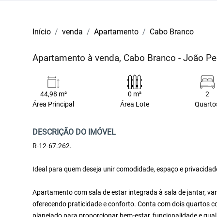
Início
venda
Apartamento
Cabo Branco
Apartamento à venda, Cabo Branco - João P
44,98 m²
0 m²
2
Área Principal
Área Lote
Quarto
DESCRIÇÃO DO IMÓVEL
R-12-67.262.
Ideal para quem deseja unir comodidade, espaço e privacidad
Apartamento com sala de estar integrada à sala de jantar, v
oferecendo praticidade e conforto. Conta com dois quartos c
planejado para proporcionar bem-estar, funcionalidade e qual