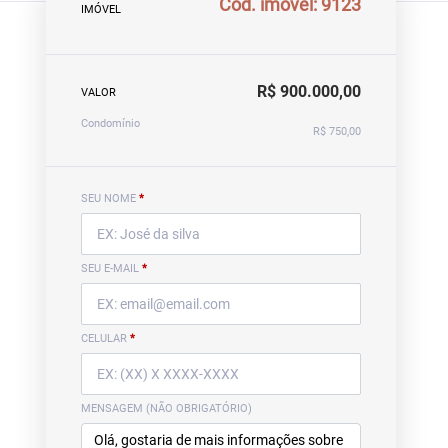
Cód. imóvel: 9123
IMÓVEL
R$ 900.000,00
VALOR
Condomínio
R$ 750,00
SEU NOME
*
SEU E-MAIL
*
CELULAR
*
MENSAGEM (NÃO OBRIGATÓRIO)