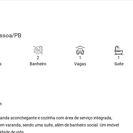
essoa/PB
2
1
1
s
Banheiro
Vagas
Suite
e.
aranda aconchegante e cozinha com área de serviço integrada,
om varanda, sendo uma suíte, além de banheiro social. Um imóvel
idade de vida.