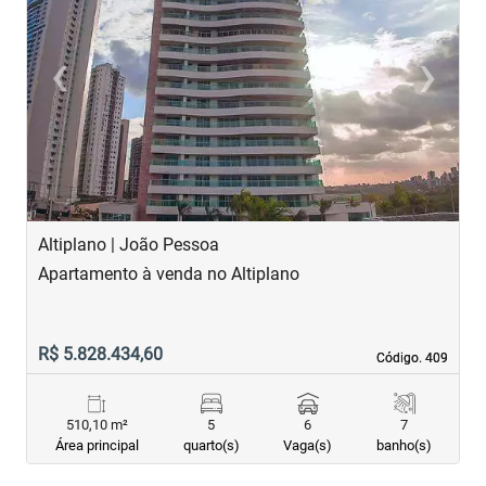
‹
›
Previous
Next
Altiplano | João Pessoa
B
Apartamento à venda no Altiplano
A
R$ 5.828.434,60
R
Código. 409
Código. 409
510,10 m²
5
6
7
Área principal
quarto(s)
Vaga(s)
banho(s)