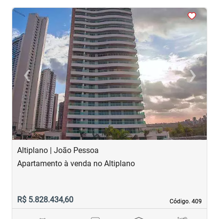
<
<
<
<
<
‹
›
Previous
Next
Altiplano | João Pessoa
B
Apartamento à venda no Altiplano
A
R$ 5.828.434,60
R
Código. 409
Código. 409