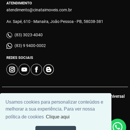
ATENDIMENTO
atendimento@cinataimoveis.com.br
Av. Sapé, 610 - Manaíra, João Pessoa - PB, 58038-381
(83) 3023-4040
(83) 9 9400-0002
REDES SOCIAIS
© 2026 | Cinata Imóveis | CRECI: 639-J | Desenvolvido por
Universal
Usamos cookies para personalizar conteúdos e
Software.
melhorar a sua experiência. Para ver nossa
política de cookies
Clique aqui