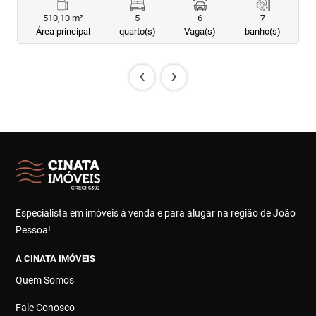
510,10 m²
5
6
7
Área principal
quarto(s)
Vaga(s)
banho(s)
‹
›
Especialista em imóveis à venda e para alugar na região de João
Pessoa!
A CINATA IMÓVEIS
Quem Somos
Fale Conosco