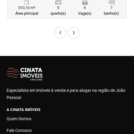
510,10 m²
5
6
7
Área principal
quarto(s)
Vaga(s)
banho(s)
‹
›
Especialista em imóveis à venda e para alugar na região de João
Pessoa!
A CINATA IMÓVEIS
Quem Somos
Fale Conosco