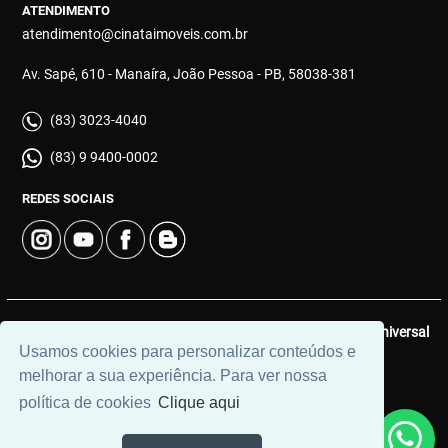
ATENDIMENTO
atendimento@cinataimoveis.com.br
Av. Sapé, 610 - Manaíra, João Pessoa - PB, 58038-381
(83) 3023-4040
(83) 9 9400-0002
REDES SOCIAIS
© 2026 | Cinata Imóveis | CRECI: 639-J | Desenvolvido por
Universal
Usamos cookies para personalizar conteúdos e
Software.
melhorar a sua experiência. Para ver nossa
política de cookies
Clique aqui