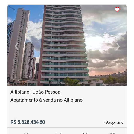
<
<
<
<
<
‹
›
Previous
Next
Altiplano | João Pessoa
B
Apartamento à venda no Altiplano
A
R$ 5.828.434,60
R
Código. 409
Código. 409