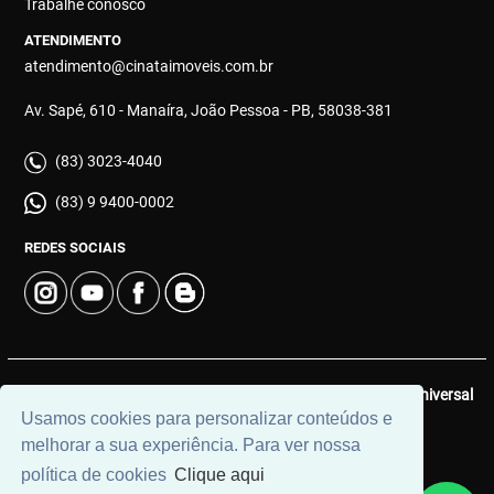
Trabalhe conosco
ATENDIMENTO
atendimento@cinataimoveis.com.br
Av. Sapé, 610 - Manaíra, João Pessoa - PB, 58038-381
(83) 3023-4040
(83) 9 9400-0002
REDES SOCIAIS
© 2026 | Cinata Imóveis | CRECI: 639-J | Desenvolvido por
Universal
Usamos cookies para personalizar conteúdos e
Software.
melhorar a sua experiência. Para ver nossa
política de cookies
Clique aqui