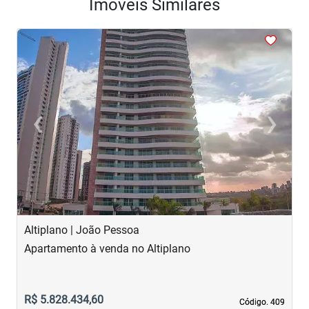
Imóveis Similares
<
<
<
<
<
‹
›
Previous
Next
Altiplano | João Pessoa
B
Apartamento à venda no Altiplano
A
R$ 5.828.434,60
R
Código. 409
Código. 409