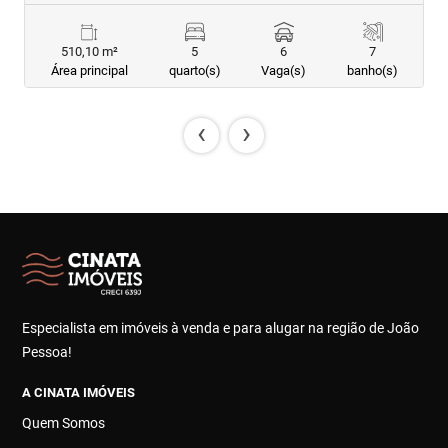
510,10 m²
5
6
7
Área principal
quarto(s)
Vaga(s)
banho(s)
‹
›
Especialista em imóveis à venda e para alugar na região de João
Pessoa!
A CINATA IMÓVEIS
Quem Somos