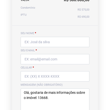
VALOR
Condomínio
R$ 575,00
IPTU
R$ 690,00
SEU NOME
*
SEU E-MAIL
*
CELULAR
*
MENSAGEM (NÃO OBRIGATÓRIO)