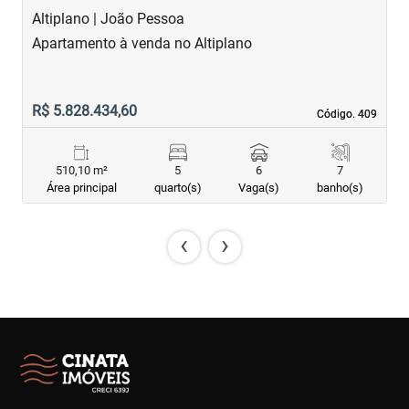
Altiplano | João Pessoa
B
Apartamento à venda no Altiplano
A
R$ 5.828.434,60
R
Código. 409
Código. 409
510,10 m²
5
6
7
Área principal
quarto(s)
Vaga(s)
banho(s)
‹
›