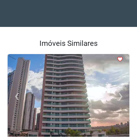
Imóveis Similares
<
<
<
<
<
‹
›
Previous
Next