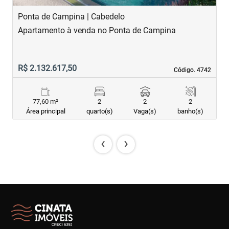
Ponta de Campina | Cabedelo
P
Apartamento à venda no Ponta de Campina
A
R$ 2.132.617,50
R
Código. 4742
Código. 4742
77,60 m²
2
2
2
Área principal
quarto(s)
Vaga(s)
banho(s)
‹
›