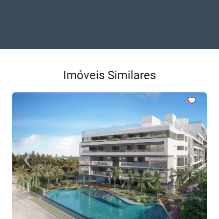
Imóveis Similares
<
<
<
<
<
‹
›
Previous
Next