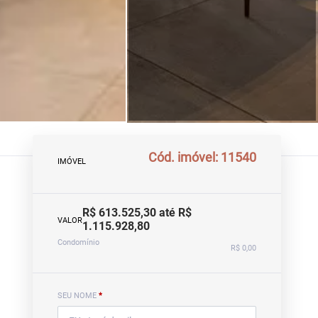
Cód. imóvel: 11540
IMÓVEL
R$ 613.525,30 até R$
VALOR
1.115.928,80
Condomínio
R$ 0,00
SEU NOME
*