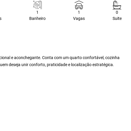
1
1
0
s
Banheiro
Vagas
Suite
cional e aconchegante. Conta com um quarto confortável, cozinha
uem deseja unir conforto, praticidade e localização estratégica.