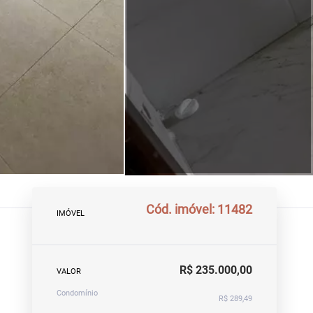
Cód. imóvel: 11482
IMÓVEL
R$ 235.000,00
VALOR
Condomínio
R$ 289,49