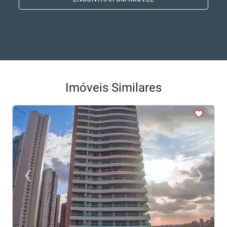
Imóveis Similares
<
<
<
<
<
‹
›
Previous
Next