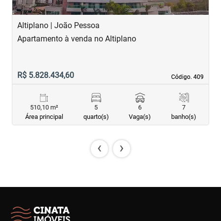
Altiplano | João Pessoa
B
Apartamento à venda no Altiplano
A
R$ 5.828.434,60
R
Código. 409
Código. 409
510,10 m²
5
6
7
Área principal
quarto(s)
Vaga(s)
banho(s)
‹
›