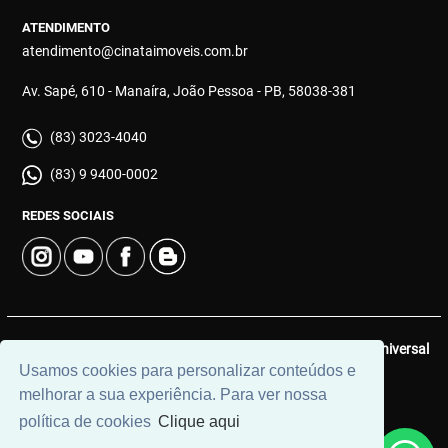
ATENDIMENTO
atendimento@cinataimoveis.com.br
Av. Sapé, 610 - Manaíra, João Pessoa - PB, 58038-381
(83) 3023-4040
(83) 9 9400-0002
REDES SOCIAIS
© 2026 | Cinata Imóveis | CRECI: 639-J | Desenvolvido por
Universal
Usamos cookies para personalizar conteúdos e
Software.
melhorar a sua experiência. Para ver nossa
política de cookies
Clique aqui