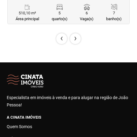
510,10 m²
5
6
7
Área principal
quarto(s)
Vaga(s)
banho(s)
‹
›
Especialista em imóveis à venda e para alugar na região de João
Pessoa!
A CINATA IMÓVEIS
Quem Somos