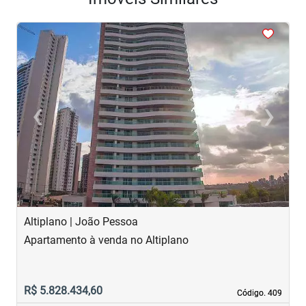
<
<
<
<
<
‹
›
Previous
Next
Altiplano | João Pessoa
B
Apartamento à venda no Altiplano
A
R$ 5.828.434,60
R
Código. 409
Código. 409