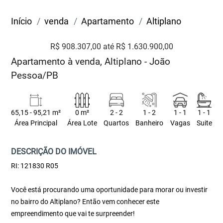
Início
venda
Apartamento
Altiplano
R$ 908.307,00 até R$ 1.630.900,00
Apartamento à venda, Altiplano - João
Pessoa/PB
65,15 - 95,21 m²
0 m²
2 - 2
1 - 2
1 - 1
1 - 1
Área Principal
Área Lote
Quartos
Banheiro
Vagas
Suite
DESCRIÇÃO DO IMÓVEL
RI: 121830 R05
Você está procurando uma oportunidade para morar ou investir
no bairro do Altiplano? Então vem conhecer este
empreendimento que vai te surpreender!