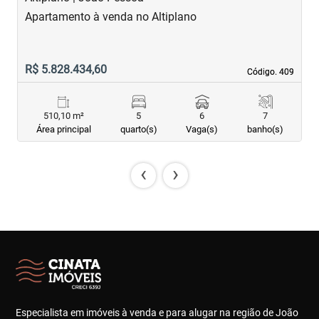
Apartamento à venda no Altiplano
A
R$ 5.828.434,60
R
Código. 409
Código. 409
510,10 m²
5
6
7
Área principal
quarto(s)
Vaga(s)
banho(s)
‹
›
Especialista em imóveis à venda e para alugar na região de João