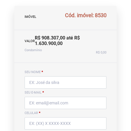
Cód. imóvel: 8530
IMÓVEL
R$ 908.307,00 até R$
VALOR
1.630.900,00
Condomínio
R$ 0,00
SEU NOME
*
SEU E-MAIL
*
CELULAR
*